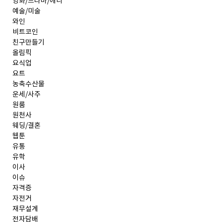
영화/드라마/애니
예술/미술
와인
비트코인
친구만들기
올림픽
요식업
요트
농축수산물
운세/사주
원룸
원천사
웨딩/결혼
웹툰
유통
유학
이사
이슈
자격증
자전거
재무설계
전자담배