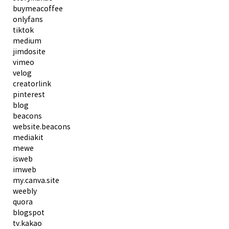
buymeacoffee
onlyfans
tiktok
medium
jimdosite
vimeo
velog
creatorlink
pinterest
blog
beacons
website.beacons
mediakit
mewe
isweb
imweb
my.canva.site
weebly
quora
blogspot
tv.kakao