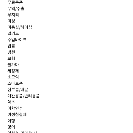
무료쿠폰
무역/수출
무지티
미싱
미용실/헤이샵
밀키트
수입바이크
법률
병원
보험
불가마
세정제
소모임
스마트폰
심부름/배달
애완용품/반려용품
약초
어학연수
여성청결제
여행
영어