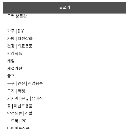
글쓰기
모백 상품관
가구 | DIY
가방 | 패션잡화
건강 | 의료용품
건강식품
게임
계절가전
골프
공구 | 안전 | 산업용품
구기 | 라켓
기저귀 | 분유 | 유아식
꽃 | 이벤트용품
남성의류 | 신발
노트북 | PC
다이어트식품