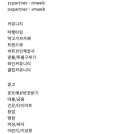
zcpartner - imweb
oxpartner - imweb
커뮤니티
여행타임
먹고가자카페
트렌드뷰
비트코인해알사
원룸/투룸구하기
와인커뮤니티
클럽커뮤니티
광고
로또예상번호받기
대출/금융
건강/다이어트
창업
병원
여성/육아
어린이/키성장