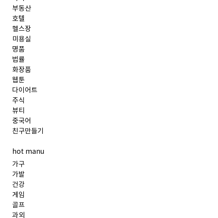
부동산
호텔
헬스장
미용실
명품
법률
화장품
웹툰
다이어트
주식
뷰티
중국어
친구만들기
hot manu
가구
가발
건강
게임
골프
과외