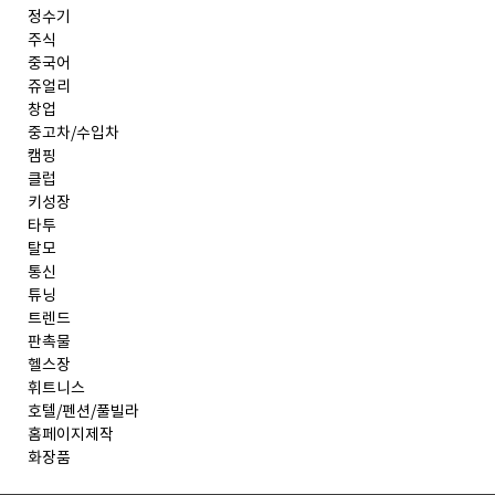
정수기
주식
중국어
쥬얼리
창업
중고차/수입차
캠핑
클럽
키성장
타투
탈모
통신
튜닝
트렌드
판촉물
헬스장
휘트니스
호텔/펜션/풀빌라
홈페이지제작
화장품