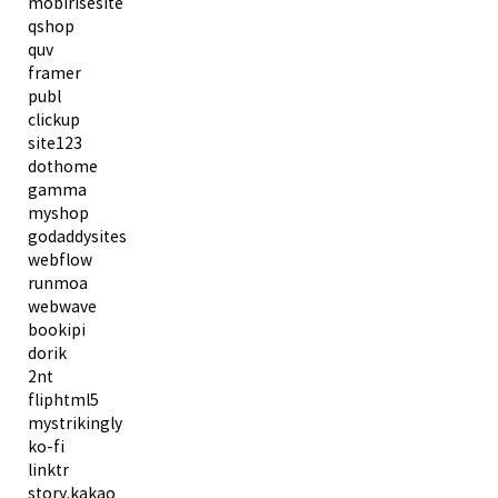
mobirisesite
qshop
quv
framer
publ
clickup
site123
dothome
gamma
myshop
godaddysites
webflow
runmoa
webwave
bookipi
dorik
2nt
fliphtml5
mystrikingly
ko-fi
linktr
story.kakao