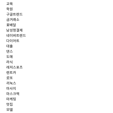
교육
학원
구글트렌드
금거래소
꽃배달
남성청결제
네이버트렌드
다이어트
대출
댄스
도매
라식
레저스포츠
렌트카
로또
리눅스
마사지
마스크팩
마케팅
맛집
모델