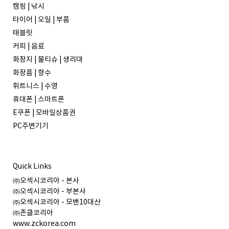
캠핑 | 낚시
타이어 | 오일 | 부품
태블릿
커피 | 음료
화장지 | 물티슈 | 생리대
화장품 | 향수
휘트니스 | 수영
휴대폰 | 스마트폰
E쿠폰 | 모바일상품권
PC주변기기
Quick Links
㈜오섹시코리아 - 본사
㈜오섹시코리아 - 부본사
㈜오섹시코리아 - 모밴10대산
㈜존클코리아
www.zckorea.com