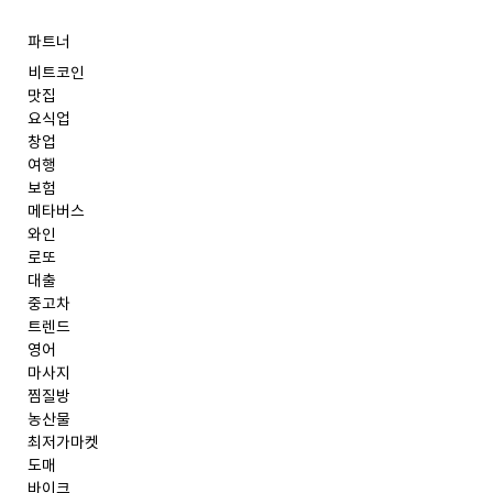
파트너
비트코인
맛집
요식업
창업
여행
보험
메타버스
와인
로또
대출
중고차
트렌드
영어
마사지
찜질방
농산물
최저가마켓
도매
바이크