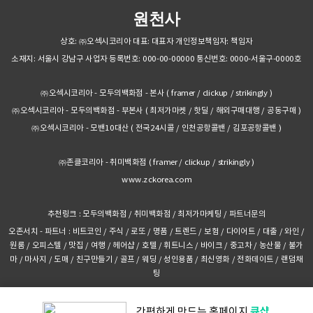
원천사
상호: ㈜오섹시코리아 대표: 대표자 개인정보책임자: 책임자
소재지: 서울시 강남구 사업자 등록번호: 000-00-00000 통신번호: 0000-서울구-0000호
㈜오섹시코리아 - 모두의백화점 - 본사
(
framer
/
clickup
/
strikingly
)
㈜오섹시코리아 - 모두의백화점 - 부본사
(
최저가마켓
/
핫딜
/
해외구매대행
/
공동구매
)
㈜오섹시코리아 - 모밴10대산
(
전국24시콜
/
인천공항콜밴
/
김포공항콜밴
)
㈜존클코리아 - 취미백화점
(
framer
/
clickup
/
strikingly
)
www.zckorea.com
추천링크 :
모두의백화점
/
취미백화점
/
최저가마케팅
/
파트너문의
오존서치
- 파트너 :
비트코인
/
주식
/
로또
/
명품
/
트렌드
/
보험
/
다이어트
/
대출
/
와인
/
원룸
/
오피스텔
/
맛집
/
여행
/
헤어샵
/
호텔
/
휘트니스
/
바이크
/
중고차
/
농산물
/
불가
마
/
마사지
/
도매
/
친구만들기
/
골프
/
웨딩
/
성인용품
/
최신영화
/
전화데이트
/
랜덤채
팅
큐샵
간편하게 만드는
홈페이지