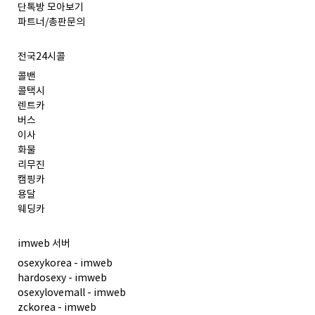
단톡방 모아보기
파트너/총판문의
전국24시콜
콜밴
콜택시
렌트카
버스
이사
화물
리무진
캠핑카
용달
웨딩카
imweb 서버
osexykorea - imweb
hardosexy - imweb
osexylovemall - imweb
zckorea - imweb